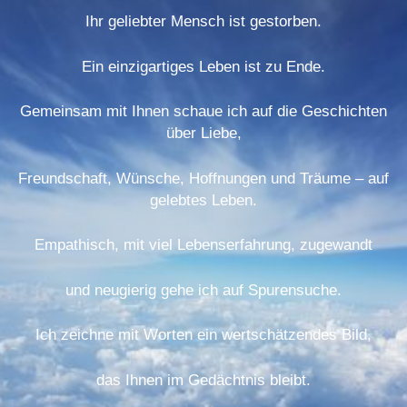
Ihr geliebter Mensch ist gestorben.
Ein einzigartiges Leben ist zu Ende.
Gemeinsam mit Ihnen schaue ich auf die Geschichten
über Liebe,
Freundschaft, Wünsche, Hoffnungen und Träume – auf
gelebtes Leben.
Empathisch, mit viel Lebenserfahrung, zugewandt
und neugierig gehe ich auf Spurensuche.
Ich zeichne mit Worten ein wertschätzendes Bild,
das Ihnen im Gedächtnis bleibt.