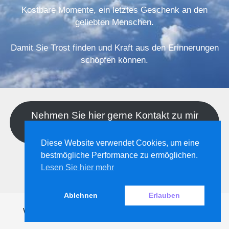
Kostbare Momente, ein letztes Geschenk an den
geliebten Menschen.
Damit Sie Trost finden und Kraft aus den Erinnerungen
schöpfen können.
Nehmen Sie hier gerne Kontakt zu mir
auf!
Diese Website verwendet Cookies, um eine
bestmögliche Performance zu ermöglichen.
Lesen Sie hier mehr
Ablehnen
Erlauben
WordPress-Theme Chosen
von Compete Themes.