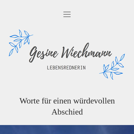
Menü
STARTSEITE
öffnen
ABSCHIEDSFEIER
Lebensrednerin
Menü
ÜBER MICH
öffnen
AUSBILDUNG
KONTAKT
IMPRESSUM
Worte für einen würdevollen
Abschied