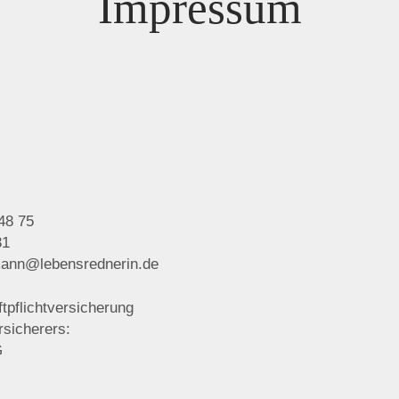
Impressum
 48 75
31
mann@lebensrednerin.de
tpflichtversicherung
sicherers:
G